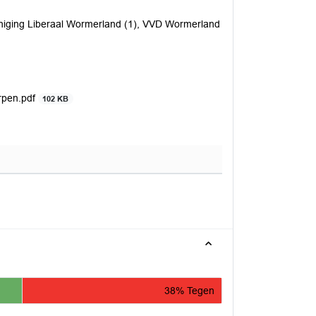
niging Liberaal Wormerland (1), VVD Wormerland
rpen.pdf
102 KB
38% Tegen