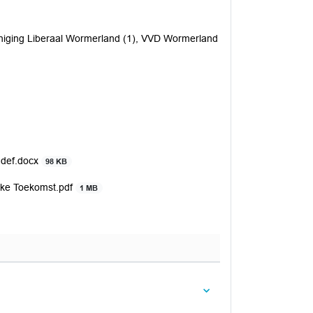
niging Liberaal Wormerland (1), VVD Wormerland
 def.docx
98 KB
jke Toekomst.pdf
1 MB