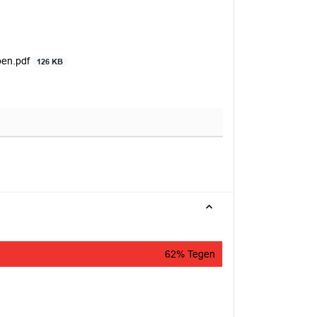
pen.pdf
126 KB
62% Tegen