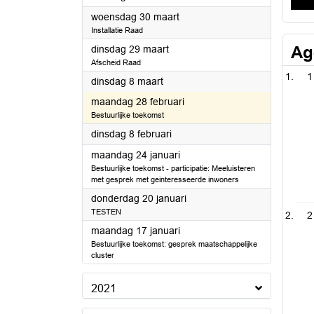
2022
woensdag 30 maart
Installatie Raad
2022
Ag
dinsdag 29 maart
Afscheid Raad
1
2022
dinsdag 8 maart
2022
maandag 28 februari
Bestuurlijke toekomst
2022
dinsdag 8 februari
2022
maandag 24 januari
Bestuurlijke toekomst - participatie: Meeluisteren
met gesprek met geinteresseerde inwoners
2022
donderdag 20 januari
TESTEN
2
2022
maandag 17 januari
Bestuurlijke toekomst: gesprek maatschappelijke
cluster
2021