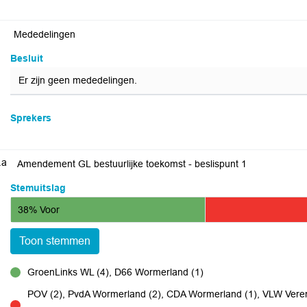
Mededelingen
Besluit
Er zijn geen mededelingen.
Sprekers
.a
Amendement GL bestuurlijke toekomst - beslispunt 1
Stemuitslag
38% Voor
Toon stemmen
GroenLinks WL (4), D66 Wormerland (1)
voor
POV (2), PvdA Wormerland (2), CDA Wormerland (1), VLW Vere