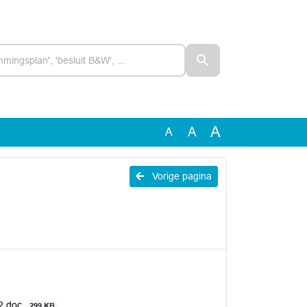
A
A
A
Vorige pagina
22.doc
299 KB