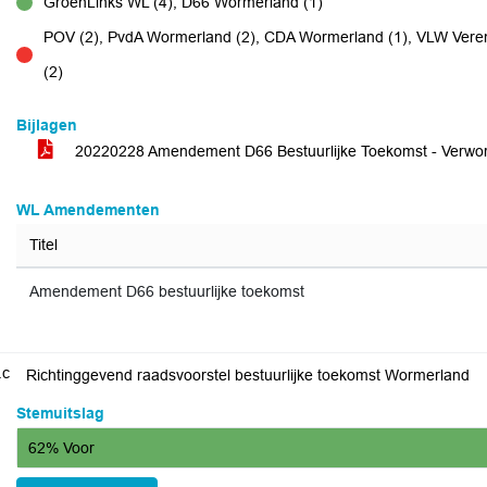
GroenLinks WL (4), D66 Wormerland (1)
voor
POV (2), PvdA Wormerland (2), CDA Wormerland (1), VLW Vere
tegen
(2)
Bijlagen
20220228 Amendement D66 Bestuurlijke Toekomst - Verwo
WL Amendementen
Titel
Amendement D66 bestuurlijke toekomst
.c
Richtinggevend raadsvoorstel bestuurlijke toekomst Wormerland
Stemuitslag
62% Voor