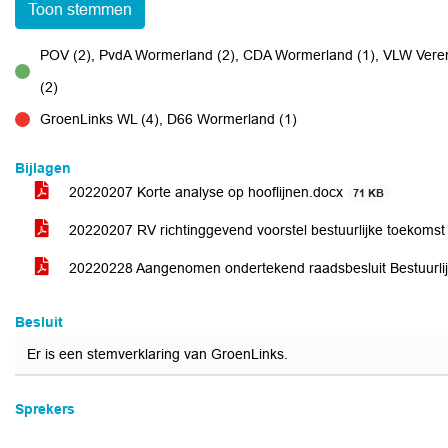
Toon stemmen
POV (2), PvdA Wormerland (2), CDA Wormerland (1), VLW Vere
voor
(2)
GroenLinks WL (4), D66 Wormerland (1)
tegen
Bijlagen
20220207 Korte analyse op hooflijnen.docx
71 KB
20220207 RV richtinggevend voorstel bestuurlijke toekomst
20220228 Aangenomen ondertekend raadsbesluit Bestuurli
Besluit
Er is een stemverklaring van GroenLinks.
Sprekers