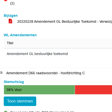
tegen
(2)
Bijlagen
20220228 Amendement GL Bestuurljike Toekomst - Verwor
WL Amendementen
Titel
Amendement GL bestuurlijke toekomst
.b
Amendement D66 raadsvoorstel - hoofdrichting C
Stemuitslag
38% Voor
Toon stemmen