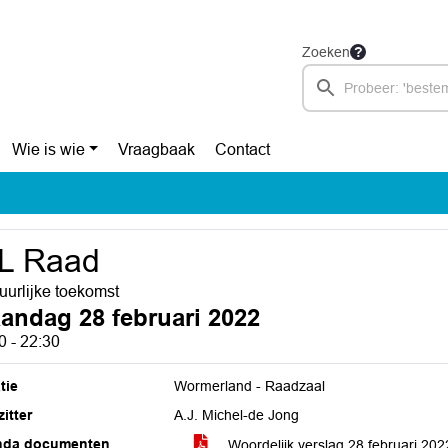
Zoeken
Wie is wie
Vraagbaak
Contact
L Raad
uurlijke toekomst
andag 28 februari 2022
0 - 22:30
tie
Wormerland - Raadzaal
itter
A.J. Michel-de Jong
nda documenten
Woordelijk verslag 28 februari 20