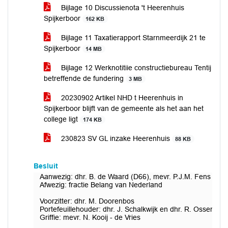
Bijlage 10 Discussienota 't Heerenhuis
Spijkerboor
162 KB
Bijlage 11 Taxatierapport Starnmeerdijk 21 te
Spijkerboor
14 MB
Bijlage 12 Werknotitiie constructiebureau Tentij
betreffende de fundering
3 MB
20230902 Artikel NHD t Heerenhuis in
Spijkerboor blijft van de gemeente als het aan het
college ligt
174 KB
230823 SV GL inzake Heerenhuis
88 KB
Besluit
Aanwezig: dhr. B. de Waard (D66), mevr. P.J.M. Fens (Gro
Afwezig: fractie Belang van Nederland
Voorzitter: dhr. M. Doorenbos
Portefeuillehouder: dhr. J. Schalkwijk en dhr. R. Ossendor
Griffie: mevr. N. Kooij - de Vries