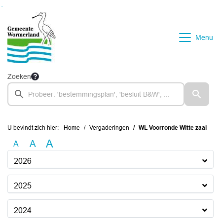
Ga naar de inhoud van deze pagina
Ga naar het zoeken
Ga naar het menu
Menu
Zoeken
U bevindt zich hier:
Home
Vergaderingen
WL Voorronde Witte zaal
A
A
A
2026
2025
2024