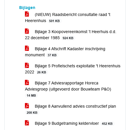
Bijlagen
(NIEUW) Raadsbericht consultatie raad 't
Heerenhuis
501 KB
Bijlage 3 Koopovereenkomst ’t Heerhuis d.d.
22 december 1985
924 KB
Bijlage 4 Afschrift Kadaster inschrijving
monument
37 KB
Bijlage 5 Profielschets exploitatie 't Heerenhuis
2022
26 KB
Bijlage 7 Adviesrapportage Horeca
Adviesgroep (uitgevoerd door Bouwteam P&O)
14 MB
Bijlage 8 Aanvullend advies constructief plan
208 KB
Bijlage 9 Budgetraming keldervloer
452 KB