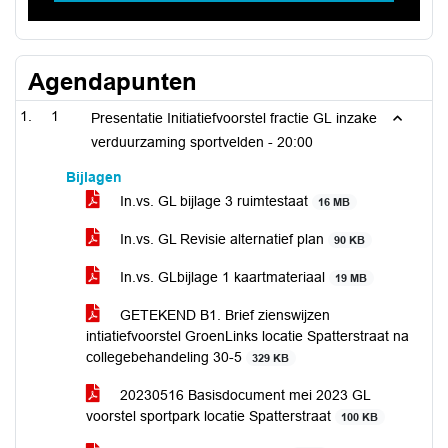
Agendapunten
1
Presentatie Initiatiefvoorstel fractie GL inzake
verduurzaming sportvelden -
20:00
Bijlagen
In.vs. GL bijlage 3 ruimtestaat
16 MB
In.vs. GL Revisie alternatief plan
90 KB
In.vs. GLbijlage 1 kaartmateriaal
19 MB
GETEKEND B1. Brief zienswijzen
intiatiefvoorstel GroenLinks locatie Spatterstraat na
collegebehandeling 30-5
329 KB
20230516 Basisdocument mei 2023 GL
voorstel sportpark locatie Spatterstraat
100 KB