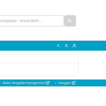
A
A
A
iBabs Vergadermanagement
Inloggen