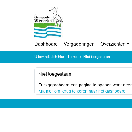
Ga naar de inhoud van deze pagina
Ga naar het zoeken
Ga naar het menu
Dashboard
Vergaderingen
Overzichten
U bevindt zich hier:
Home
Niet toegestaan
Niet toegestaan
Er is geprobeerd een pagina te openen waar geen
Klik hier om terug te keren naar het dashboard.