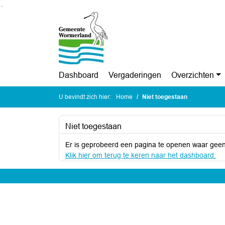
Ga naar de inhoud van deze pagina
Ga naar het zoeken
Ga naar het menu
Dashboard
Vergaderingen
Overzichten
U bevindt zich hier:
Home
Niet toegestaan
Niet toegestaan
Er is geprobeerd een pagina te openen waar geen
Klik hier om terug te keren naar het dashboard.