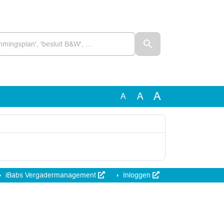
A
A
A
iBabs Vergadermanagement
Inloggen