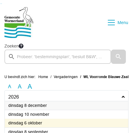
Ga naar de inhoud van deze pagina
Ga naar het zoeken
Ga naar het menu
Menu
Zoeken
U bevindt zich hier:
Home
Vergaderingen
WL Voorronde Blauwe Zaal
A
A
A
2026
2026
dinsdag 8 december
2026
dinsdag 10 november
2026
dinsdag 6 oktober
2026
dinsdag 8 september