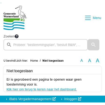
Ga naar de inhoud van deze pagina
Ga naar het zoeken
Ga naar het menu
Menu
Zoeken
A
A
A
U bevindt zich hier:
Home
Niet toegestaan
Niet toegestaan
Er is geprobeerd een pagina te openen waar geen
toestemming voor is.
Klik hier om terug te keren naar het dashboard.
iBabs Vergadermanagement
Inloggen