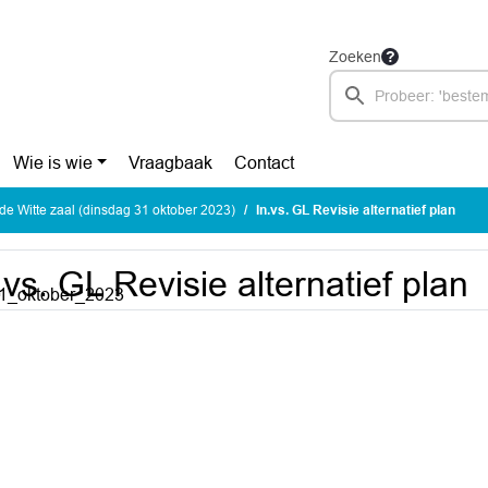
Zoeken
Wie is wie
Vraagbaak
Contact
e Witte zaal (dinsdag 31 oktober 2023)
In.vs. GL Revisie alternatief plan
.vs. GL Revisie alternatief plan
31_oktober_2023