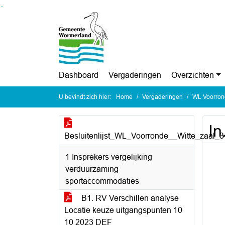
Ga naar de inhoud van deze pagina
Ga naar het zoeken
Ga naar het menu
Dashboard
Vergaderingen
Overzichten
U bevindt zich hier:
Home
Vergaderingen
WL Voorrond
In
Besluitenlijst_WL_Voorronde__Witte_zaal_
1 Insprekers vergelijking
verduurzaming
sportaccommodaties
B1. RV Verschillen analyse
Locatie keuze uitgangspunten 10
10 2023 DEF