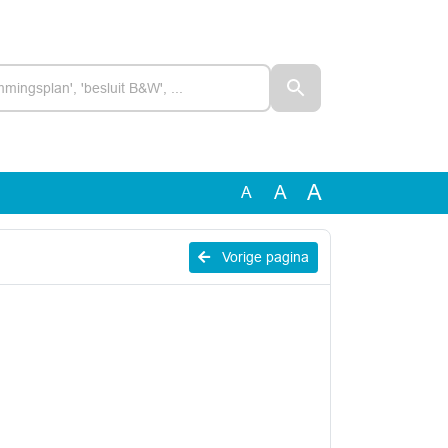
A
A
A
Vorige pagina