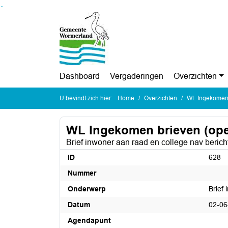
Ga naar de inhoud van deze pagina
Ga naar het zoeken
Ga naar het menu
Dashboard
Vergaderingen
Overzichten
U bevindt zich hier:
Home
Overzichten
WL Ingekomen 
WL Ingekomen brieven (op
Brief inwoner aan raad en college nav beric
ID
628
Nummer
Onderwerp
Brief
Datum
02-06
Agendapunt