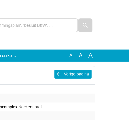
A
A
A
Neckerstraat
Vorige pagina
encomplex Neckerstraat