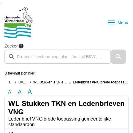
Ga naar de inhoud van deze pagina
Ga naar het zoeken
Ga naar het menu
Menu
Zoeken
U bevindt zich hier:
Home
Overzichten
WL Stukken TKN en Ledenbrieven VNG
Ledenbrief VNG brede toepassing gemeentelijke standaarden
A
A
A
WL Stukken TKN en Ledenbrieven
VNG
Ledenbrief VNG brede toepassing gemeentelijke
standaarden