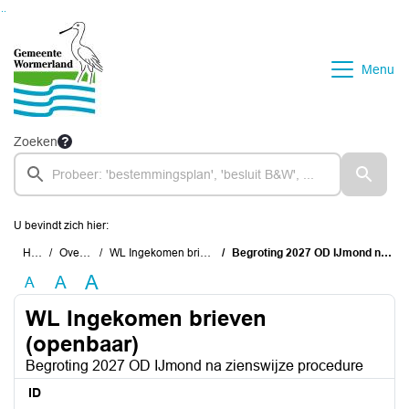
Ga naar de inhoud van deze pagina
Ga naar het zoeken
Ga naar het menu
Menu
Zoeken
U bevindt zich hier:
Home
Overzichten
WL Ingekomen brieven (openbaar)
Begroting 2027 OD IJmond na zienswijze procedure
A
A
A
WL Ingekomen brieven
(openbaar)
Begroting 2027 OD IJmond na zienswijze procedure
ID