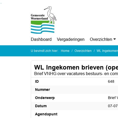
Ga naar de inhoud van deze pagina
Ga naar het zoeken
Ga naar het menu
Dashboard
Vergaderingen
Overzichten
U bevindt zich hier:
Home
Overzichten
WL Ingekomen 
WL Ingekomen brieven (op
Brief VNHG over vacatures bestuurs- en co
ID
648
Nummer
Onderwerp
Brief
Datum
07-07
Agendapunt