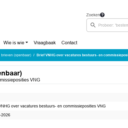
Zoeken
Wie is wie
Vraagbaak
Contact
brieven (openbaar)
Brief VNHG over vacatures bestuurs- en commissiepos
enbaar)
mmissieposities VNG
 VNHG over vacatures bestuurs- en commissieposities VNG
-2026