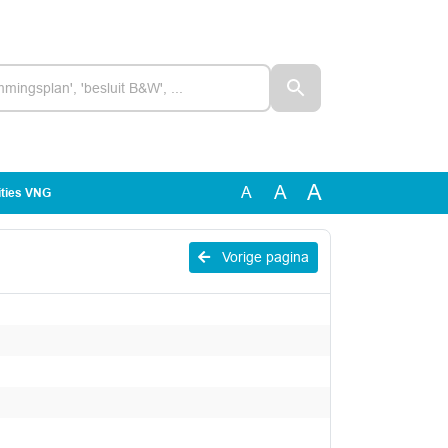
A
A
A
ities VNG
Vorige pagina