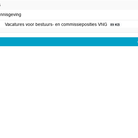
G
ennisgeving
Vacatures voor bestuurs- en commissieposities VNG
89 KB