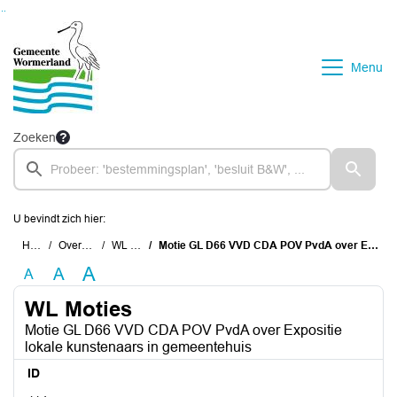
Ga naar de inhoud van deze pagina
Ga naar het zoeken
Ga naar het menu
Menu
Zoeken
U bevindt zich hier:
Home
Overzichten
WL Moties
Motie GL D66 VVD CDA POV PvdA over Expositie lokale kunstenaars in gemeentehuis
A
A
A
WL Moties
Motie GL D66 VVD CDA POV PvdA over Expositie
lokale kunstenaars in gemeentehuis
ID