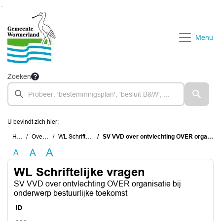
Ga naar de inhoud van deze pagina
Ga naar het zoeken
Ga naar het menu
Menu
Zoeken
U bevindt zich hier:
Home
Overzichten
WL Schriftelijke vragen
SV VVD over ontvlechting OVER organisatie bij onderwerp bestuurlijke toekomst
A
A
A
WL Schriftelijke vragen
SV VVD over ontvlechting OVER organisatie bij
onderwerp bestuurlijke toekomst
ID