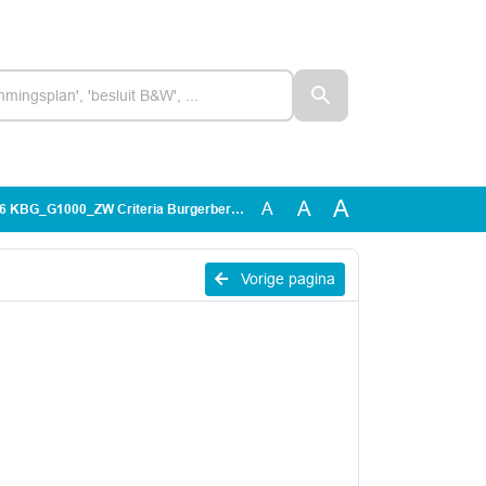
A
A
A
KBG_G1000_ZW Criteria Burgerberaad Keurmerk
Vorige pagina