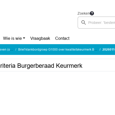
Zoeken
Wie is wie
Vraagbaak
Contact
openbaar)
Brief klankbordgroep G1000 over kwaliteitskeurmerk Burgerberaad Wonen in Zaanstreek-Waterland
20260116 
teria Burgerberaad Keurmerk