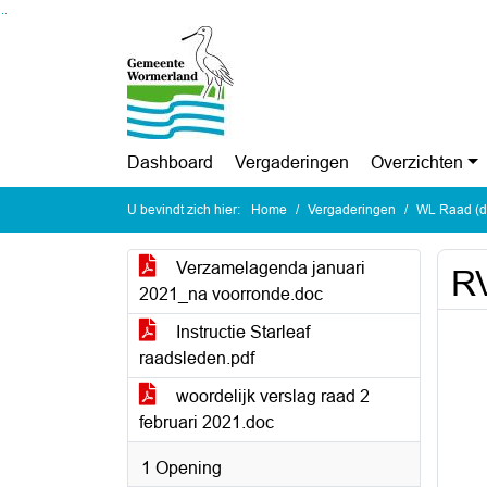
Ga naar de inhoud van deze pagina
Ga naar het zoeken
Ga naar het menu
Dashboard
Vergaderingen
Overzichten
U bevindt zich hier:
Home
Vergaderingen
WL Raad (di
Verzamelagenda januari
RV
2021_na voorronde.doc
Instructie Starleaf
raadsleden.pdf
woordelijk verslag raad 2
februari 2021.doc
1 Opening