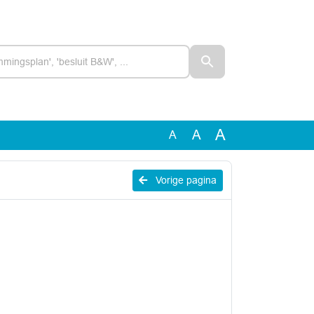
A
A
A
Vorige pagina