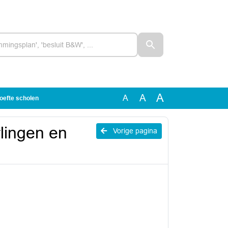
A
A
A
oefte scholen
lingen en
Vorige pagina