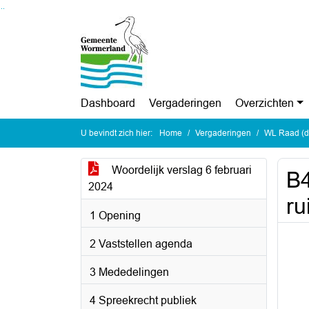
Ga naar de inhoud van deze pagina
Ga naar het zoeken
Ga naar het menu
Dashboard
Vergaderingen
Overzichten
U bevindt zich hier:
Home
Vergaderingen
WL Raad (di
Woordelijk verslag 6 februari
B4
2024
ru
1 Opening
2 Vaststellen agenda
3 Mededelingen
4 Spreekrecht publiek